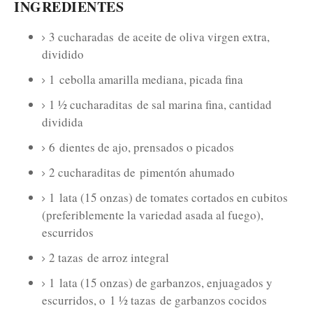
INGREDIENTES
3 cucharadas
de aceite de oliva virgen extra,
dividido
1
cebolla amarilla mediana, picada fina
1 ½ cucharaditas
de sal marina fina, cantidad
dividida
6
dientes de ajo, prensados ​​o picados
2 cucharaditas de
pimentón ahumado
1
lata (15 onzas) de tomates cortados en cubitos
(preferiblemente la variedad asada al fuego),
escurridos
2 tazas
de arroz integral
1
lata (15 onzas) de garbanzos, enjuagados y
escurridos, o
1 ½ tazas
de garbanzos cocidos