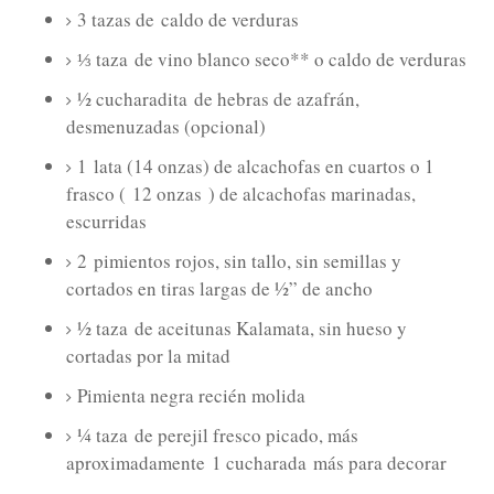
3 tazas de
caldo de verduras
⅓ taza
de vino blanco seco** o caldo de verduras
½ cucharadita
de hebras de azafrán,
desmenuzadas (opcional)
1
lata (14 onzas) de alcachofas en cuartos o 1
frasco (
12 onzas
) de alcachofas marinadas,
escurridas
2
pimientos rojos, sin tallo, sin semillas y
cortados en tiras largas de ½” de ancho
½ taza
de aceitunas Kalamata, sin hueso y
cortadas por la mitad
Pimienta negra recién molida
¼ taza
de perejil fresco picado, más
aproximadamente
1 cucharada
más para decorar