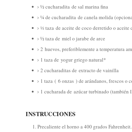
½ cucharadita
de sal marina fina
¼ de cucharadita
de canela molida (opciona
⅓ taza
de aceite de coco derretido o aceite 
½ taza de
miel o jarabe de arce
2
huevos, preferiblemente a temperatura am
1 taza de
yogur griego natural*
2 cucharaditas de
extracto de vainilla
1 taza
(
6 onzas
) de arándanos, frescos o 
1 cucharada de
azúcar turbinado (también l
INSTRUCCIONES
Precaliente el horno a 400 grados Fahrenheit