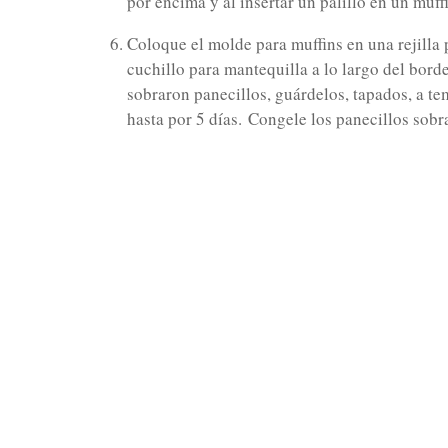
por encima y al insertar un palillo en un muffi
Coloque el molde para muffins en una rejilla 
cuchillo para mantequilla a lo largo del borde
sobraron panecillos, guárdelos, tapados, a te
hasta por 5 días.
Congele los panecillos sobr