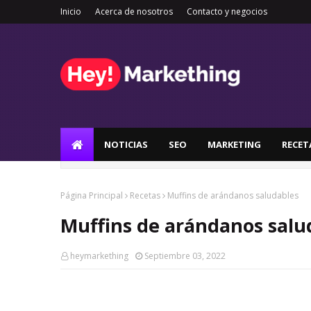
Inicio
Acerca de nosotros
Contacto y negocios
NOTICIAS
SEO
MARKETING
RECET
Página Principal
Recetas
Muffins de arándanos saludables
Muffins de arándanos salu
heymarkething
Septiembre 03, 2022