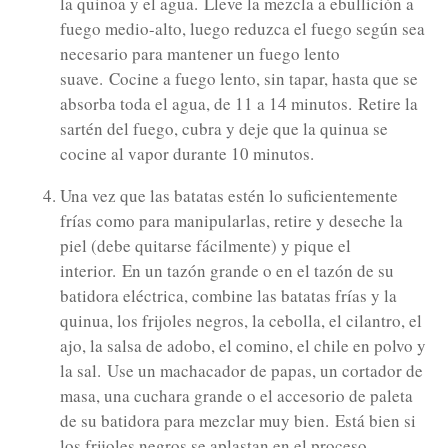
la quinoa y el agua.
Lleve la mezcla a ebullición a
fuego medio-alto, luego reduzca el fuego según sea
necesario para mantener un fuego lento
suave.
Cocine a fuego lento, sin tapar, hasta que se
absorba toda el agua, de 11 a 14 minutos.
Retire la
sartén del fuego, cubra y deje que la quinua se
cocine al vapor durante 10 minutos.
Una vez que las batatas estén lo suficientemente
frías como para manipularlas, retire y deseche la
piel (debe quitarse fácilmente) y pique el
interior.
En un tazón grande o en el tazón de su
batidora eléctrica, combine las batatas frías y la
quinua, los frijoles negros, la cebolla, el cilantro, el
ajo, la salsa de adobo, el comino, el chile en polvo y
la sal.
Use un machacador de papas, un cortador de
masa, una cuchara grande o el accesorio de paleta
de su batidora para mezclar muy bien.
Está bien si
los frijoles negros se aplastan en el proceso.