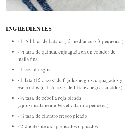
INGREDIENTES
1 ½
libras de batatas (
2
medianas o
3
pequeñas)
½ taza
de quinua, enjuagada en un colador de
malla fina
1 taza de
agua
1
lata (15 onzas) de frijoles negros, enjuagados y
escurridos (o
1 ½ tazas
de frijoles negros cocidos)
½ taza
de cebolla roja picada
(aproximadamente
½
cebolla roja pequeña)
⅓ taza
de cilantro fresco picado
2
dientes de ajo, prensados ​​o picados