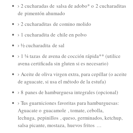
2 cucharadas de
salsa de adobo* o
2 cucharaditas
de
pimentón ahumado
2 cucharaditas
de comino molido
1 cucharadita de
chile en polvo
½ cucharadita
de sal
1 ¼ tazas
de avena de cocción rápida** (utilice
avena certificada sin gluten si es necesario)
Aceite de oliva virgen extra, para cepillar (o aceite
de aguacate, si usa el método de la estufa)
8
panes de hamburguesa integrales (opcional)
Tus guarniciones favoritas para hamburguesas:
Aguacate o
guacamole
, tomate, cebolla,
lechuga,
pepinillos
, queso, germinados, ketchup,
salsa picante, mostaza,
huevos fritos
…