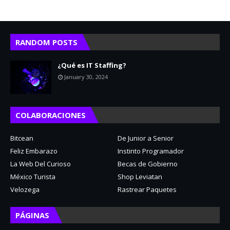
RANDOM POSTS
¿Qué es IT Staffing?
January 30, 2024
COLABORACIONES
Bitcean
De Junior a Senior
Feliz Embarazo
Instinto Programador
La Web Del Curioso
Becas de Gobierno
México Turista
Shop Leviatan
Velozega
Rastrear Paquetes
PÁGINAS