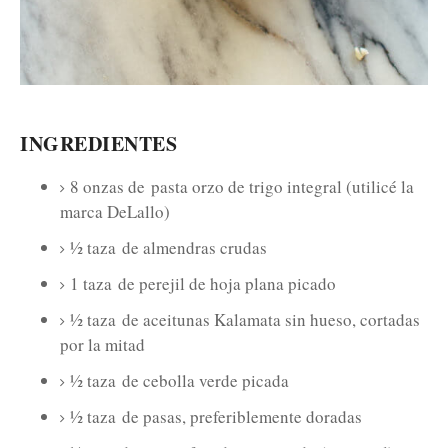
INGREDIENTES
8 onzas de
pasta orzo de trigo integral (utilicé la
marca DeLallo)
½ taza
de almendras crudas
1 taza
de perejil de hoja plana picado
½ taza
de aceitunas Kalamata sin hueso, cortadas
por la mitad
½ taza
de cebolla verde picada
½ taza
de pasas, preferiblemente doradas