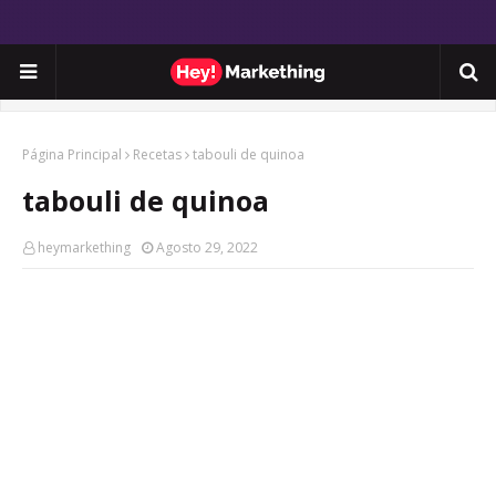
Página Principal
Recetas
tabouli de quinoa
tabouli de quinoa
heymarkething
Agosto 29, 2022