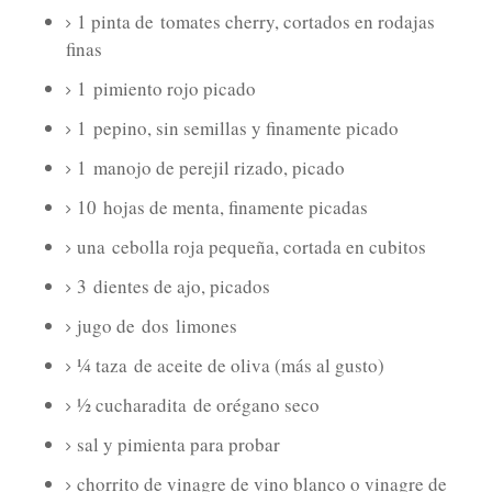
1 pinta de
tomates cherry, cortados en rodajas
finas
1
pimiento rojo picado
1
pepino, sin semillas y finamente picado
1
manojo de perejil rizado, picado
10
hojas de menta, finamente picadas
una
cebolla roja pequeña, cortada en cubitos
3
dientes de ajo, picados
jugo de
dos
limones
¼ taza
de aceite de oliva (más al gusto)
½ cucharadita
de orégano seco
sal y pimienta para probar
chorrito de vinagre de vino blanco o vinagre de