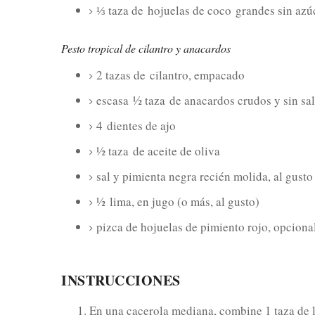
⅓ taza de
hojuelas de coco
grandes sin az
Pesto tropical de cilantro y anacardos
2 tazas de
cilantro, empacado
escasa
½ taza
de anacardos crudos y sin sal
4
dientes de ajo
½ taza
de aceite de oliva
sal y pimienta negra recién molida, al gusto
½
lima, en jugo (o más, al gusto)
pizca de hojuelas de pimiento rojo, opciona
INSTRUCCIONES
En una cacerola mediana, combine 1 taza de l