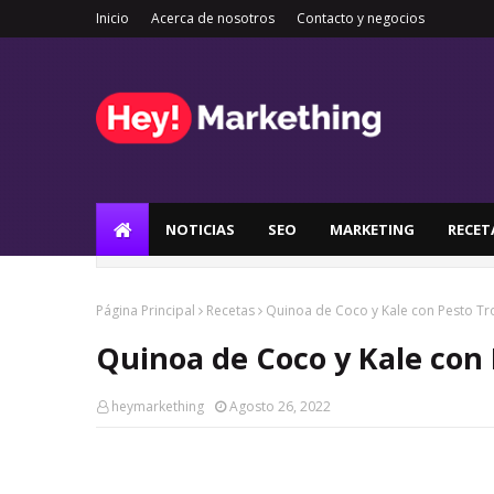
Inicio
Acerca de nosotros
Contacto y negocios
NOTICIAS
SEO
MARKETING
RECET
Página Principal
Recetas
Quinoa de Coco y Kale con Pesto Tr
Quinoa de Coco y Kale con 
heymarkething
Agosto 26, 2022