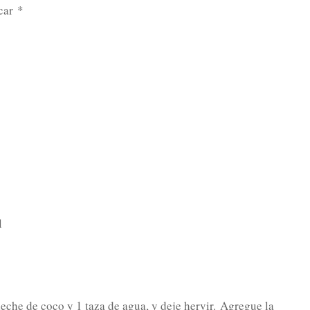
úcar
*
l
eche de coco y 1 taza de agua, y deje hervir.
Agregue la