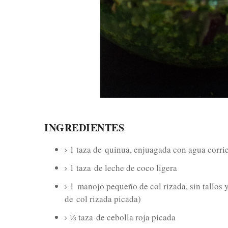
INGREDIENTES
1 taza de
quinua, enjuagada con agua corrien
1 taza
de leche de coco ligera
1
manojo pequeño de col rizada, sin tallos y
de
col rizada picada)
⅓ taza
de cebolla roja picada