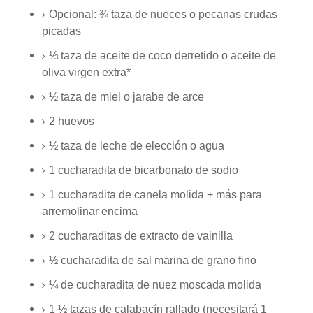
Opcional: ¾ taza de nueces o pecanas crudas
picadas
⅓ taza
de aceite de coco derretido o aceite de
oliva virgen extra*
½ taza de
miel o jarabe de arce
2
huevos
½ taza
de leche de elección o agua
1 cucharadita de
bicarbonato de sodio
1 cucharadita
de canela molida + más para
arremolinar encima
2 cucharaditas de
extracto de vainilla
½ cucharadita
de sal marina de grano fino
¼ de cucharadita
de nuez moscada molida
1 ½ tazas de
calabacín rallado (necesitará 1