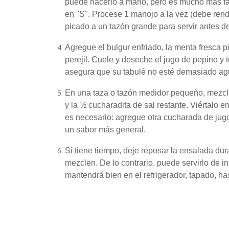
puede hacerlo a mano, pero es mucho más fác
en "S".
Procese 1 manojo a la vez (debe rendi
picado a un tazón grande para servir antes de
Agregue el bulgur enfriado, la menta fresca pi
perejil.
Cuele y deseche el jugo de pepino y 
asegura que su tabulé no esté demasiado a
En una taza o tazón medidor pequeño, mezcle 
y la ½ cucharadita de sal restante.
Viértalo e
es necesario: agregue otra cucharada de jugo
un sabor más general.
Si tiene tiempo, deje reposar la ensalada dur
mezclen.
De lo contrario, puede servirlo de i
mantendrá bien en el refrigerador, tapado, has