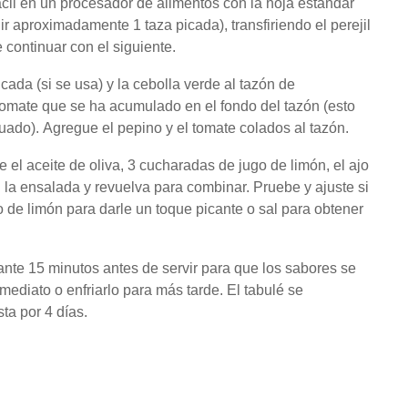
il en un procesador de alimentos con la hoja estándar
r aproximadamente 1 taza picada), transfiriendo el perejil
 continuar con el siguiente.
cada (si se usa) y la cebolla verde al tazón de
tomate que se ha acumulado en el fondo del tazón (esto
guado).
Agregue el pepino y el tomate colados al tazón.
el aceite de oliva, 3 cucharadas de jugo de limón, el ajo
n la ensalada y revuelva para combinar.
Pruebe y ajuste si
 de limón para darle un toque picante o sal para obtener
ante 15 minutos antes de servir para que los sabores se
nmediato o enfriarlo para más tarde.
El tabulé se
ta por 4 días.