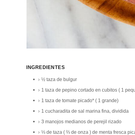
INGREDIENTES
½ taza de
bulgur
1 taza de
pepino cortado en cubitos (
1
pequ
1 taza de
tomate picado* (
1
grande)
1 cucharadita
de sal marina fina, dividida
3
manojos medianos de perejil rizado
⅓ de taza
(
⅔ de onza
) de menta fresca pic