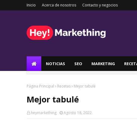
Inicio
Acerca de nosotros
Contacto y negocios
NOTICIAS
SEO
MARKETING
RECET
Página Principal
Recetas
Mejor tabulé
Mejor tabulé
heymarkething
Agosto 18, 2022