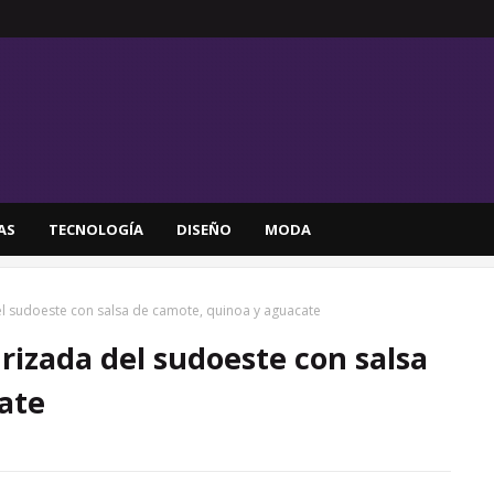
AS
TECNOLOGÍA
DISEÑO
MODA
el sudoeste con salsa de camote, quinoa y aguacate
 rizada del sudoeste con salsa
ate