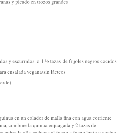
ranas y picado en trozos grandes
ados y escurridos, o
1 ½ tazas
de frijoles negros cocidos
ara ensalada vegana/sin lácteos
verde)
quinua en un colador de malla fina con agua corriente
ana, combine la quinua enjuagada y 2 tazas de
go cubra la olla, reduzca el fuego a fuego lento y cocine