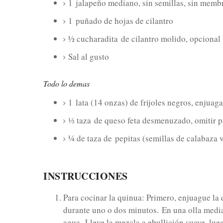
1
jalapeño mediano, sin semillas, sin memb
1
puñado de hojas de cilantro
½ cucharadita
de cilantro molido, opcional
Sal al gusto
Todo lo demas
1
lata (14 onzas) de frijoles negros, enjuag
⅓ taza
de queso feta desmenuzado, omitir p
¼ de taza de
pepitas (semillas de calabaza 
INSTRUCCIONES
Para cocinar la quinua: Primero, enjuague la 
durante uno o dos minutos.
En una olla medi
agua.
Lleve la mezcla a ebullición suave, lue