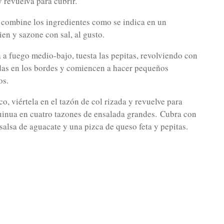
y revuelva para cubrir.
 combine los ingredientes como se indica en un
ien y sazone con sal, al gusto.
a a fuego medio-bajo, tuesta las pepitas, revolviendo con
adas en los bordes y comiencen a hacer pequeños
os.
o, viértela en el tazón de col rizada y revuelve para
quinua en cuatro tazones de ensalada grandes.
Cubra con
 salsa de aguacate y una pizca de queso feta y pepitas.