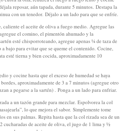
 déjala reposar, aún tapada, durante 5 minutos.
Destapa la
quinua con un tenedor.
Déjalo a un lado para que se enfríe.
, caliente el aceite de oliva a fuego medio.
Agregue las
o agregue el comino, el pimentón ahumado y la
sartén esté chisporroteando, agregue apenas ¼ de taza de
o a bajo para evitar que se queme el contenido.
Cocine,
ata esté tierna y bien cocida, aproximadamente 10
medio y cocine hasta que el exceso de humedad se haya
s bordes, aproximadamente de 3 a 7 minutos (agregue otro
nzan a pegarse a la sartén) .
Ponga a un lado para enfriar.
 rizada a un tazón grande para mezclar.
Espolvorea la col
asajearla”, lo que mejora el sabor.
Simplemente tome
los en sus palmas.
Repita hasta que la col rizada sea de un
 2 cucharadas de aceite de oliva, el jugo de 1 lima y ½