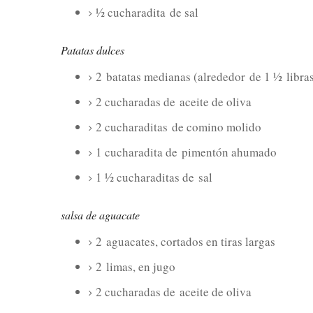
½ cucharadita
de sal
Patatas dulces
2
batatas medianas (alrededor
de 1 ½
libra
2 cucharadas de
aceite de oliva
2 cucharaditas
de comino molido
1 cucharadita de
pimentón ahumado
1 ½ cucharaditas de
sal
salsa de aguacate
2
aguacates, cortados en tiras largas
2
limas, en jugo
2 cucharadas de
aceite de oliva