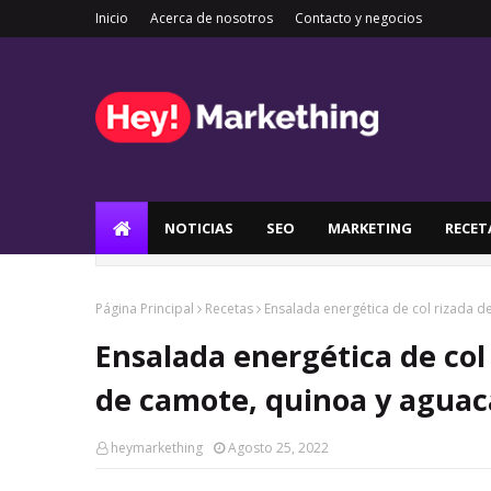
Inicio
Acerca de nosotros
Contacto y negocios
NOTICIAS
SEO
MARKETING
RECET
Página Principal
Recetas
Ensalada energética de col rizada d
Ensalada energética de col
de camote, quinoa y aguac
heymarkething
Agosto 25, 2022