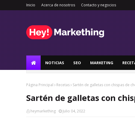
Inicio
Acerca de nosotros
Contacto y negocios
NOTICIAS
SEO
MARKETING
RECET
Página Principal
Recetas
Sartén de galletas con chispas de c
Sartén de galletas con chi
heymarkething
Julio 04, 2022