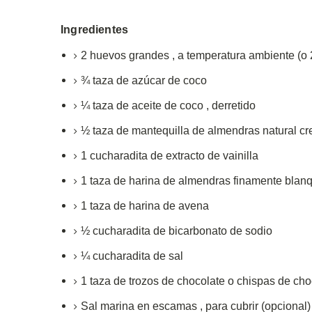
Ingredientes
2
huevos
grandes
,
a temperatura ambiente (o 
¾
taza
de azúcar de coco
¼
taza
de aceite de coco
,
derretido
½
taza
de mantequilla de almendras natural c
1
cucharadita de
extracto de vainilla
1
taza
de harina de almendras finamente blan
1
taza de
harina de avena
½
cucharadita de
bicarbonato de sodio
¼
cucharadita
de sal
1
taza de
trozos de chocolate o chispas de cho
Sal marina
en escamas ,
para cubrir (opcional)