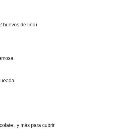
2 huevos de lino)
remosa
queada
colate
,
y más para cubrir