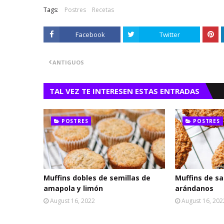
Tags:
Postres
Recetas
Facebook
Twitter
ANTIGUOS
TAL VEZ TE INTERESEN ESTAS ENTRADAS
POSTRES
POSTRES
Muffins dobles de semillas de
Muffins de sa
amapola y limón
arándanos
August 16, 2022
August 16, 202