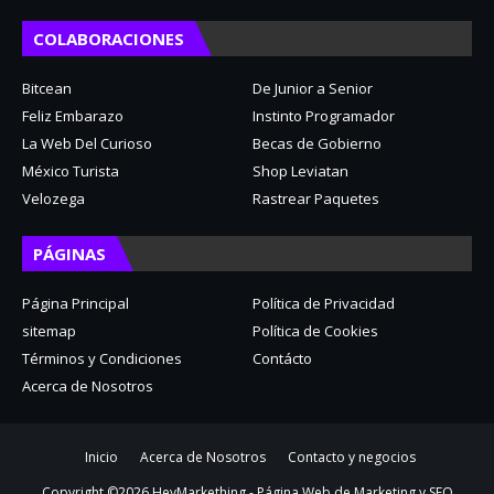
COLABORACIONES
Bitcean
De Junior a Senior
Feliz Embarazo
Instinto Programador
La Web Del Curioso
Becas de Gobierno
México Turista
Shop Leviatan
Velozega
Rastrear Paquetes
PÁGINAS
Página Principal
Política de Privacidad
sitemap
Política de Cookies
Términos y Condiciones
Contácto
Acerca de Nosotros
Inicio
Acerca de Nosotros
Contacto y negocios
Copyright ©
2026
HeyMarkething - Página Web de Marketing y SEO