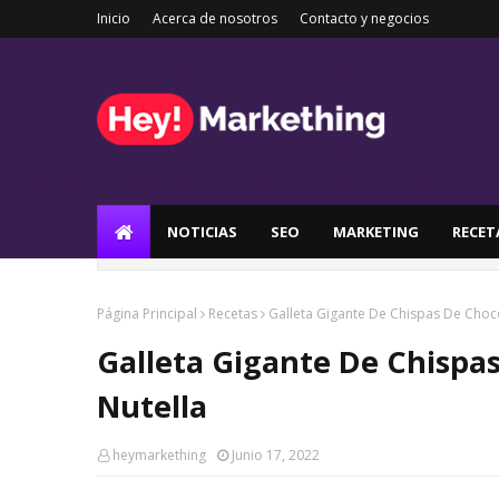
Inicio
Acerca de nosotros
Contacto y negocios
NOTICIAS
SEO
MARKETING
RECET
Página Principal
Recetas
Galleta Gigante De Chispas De Choco
Galleta Gigante De Chispa
Nutella
heymarkething
Junio 17, 2022