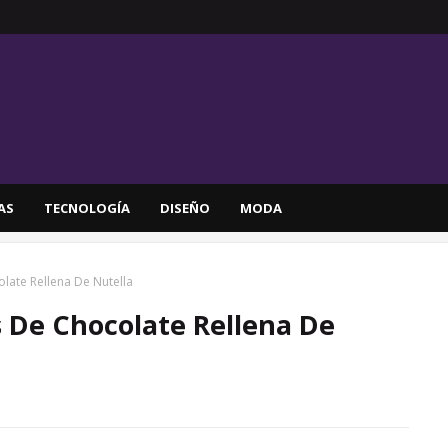
AS
TECNOLOGÍA
DISEÑO
MODA
late Rellena De Nutella
s De Chocolate Rellena De