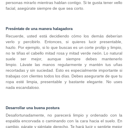
personas mirarlo mientras hablan contigo.
Si te gusta tener vello
facial, asegúrate siempre de que sea corto.
Preséntate de una manera halagadora
Recuerde, usted está decidiendo cómo los demás deberían
verlo y percibirlo.
Entonces, si quieres lucir presentable,
hazlo.
Por ejemplo, si lo que buscas es un corte prolijo y limpio,
no te tiñas el cabello mitad rosa y mitad verde neón.
Lo natural
suele ser mejor, aunque siempre debes mantenerlo
limpio.
Lávate las manos regularmente y mantén tus uñas
recortadas y sin suciedad.
Esto es especialmente importante si
trabajas con clientes todos los días.
Debes asegurarte de que tu
ropa esté limpia, presentable y bastante elegante.
No uses
nada escandaloso.
Desarrollar una buena postura
Desafortunadamente, no parecerá limpio y ordenado con la
espalda encorvada o caminando con la cara hacia el suelo.
En
cambio, párate y siéntate derecho.
Te hará lucir y sentirte mejor