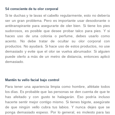
Sé consciente de tu olor corporal
Si te duchas y te lavas el cabello regularmente, esto no debería
ser un gran problema.
Pero es importante usar desodorante o
antitranspirante para asegurarte de oler bien.
Si tiene los pies
sudorosos, es posible que desee probar talco para pies.
Y si
haces uso de una colonia o perfume, debes usarlo como
acento.
No debe tratar de ocultar su
olor corporal
con
productos.
No ayudará.
Si hace uso de estos productos, no use
demasiado y evite que el olor se vuelva abrumador.
Si alguien
puede olerlo a más de un metro de distancia, entonces aplicó
demasiado.
Mantén tu vello facial bajo control
Para tener una apariencia limpia como hombre, aféitate todos
los días.
Es probable que las personas se den cuenta de que te
has afeitado y con gusto te halagarán.
Eso podría incluso
hacerte sentir mejor contigo mismo.
Si tienes bigote, asegúrate
de que ningún vello cubra tus labios.
Y nunca dejes que se
ponga demasiado espeso.
Por lo general, es molesto para las