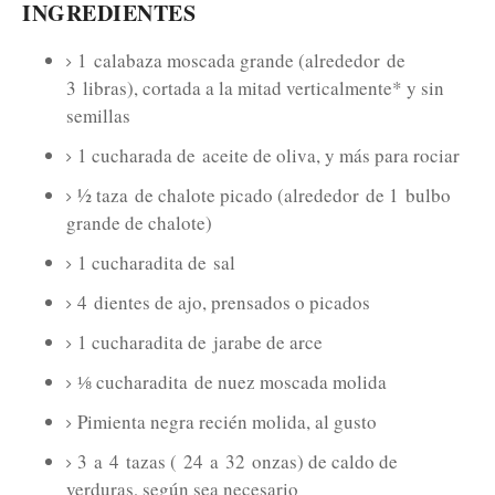
INGREDIENTES
1
calabaza moscada grande (alrededor
de
3
libras), cortada a la mitad verticalmente* y sin
semillas
1 cucharada de
aceite de oliva, y más para rociar
½ taza
de chalote picado (alrededor
de 1
bulbo
grande de chalote)
1 cucharadita de
sal
4
dientes de ajo, prensados ​​o picados
1 cucharadita de
jarabe de arce
⅛ cucharadita
de nuez moscada molida
Pimienta negra recién molida, al gusto
3
a
4
tazas (
24
a
32
onzas) de caldo de
verduras, según sea necesario