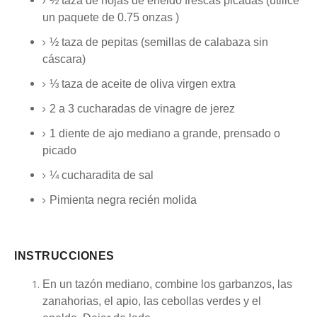
½ taza
de hojas de eneldo frescas picadas (utilicé
un
paquete de
0.75 onzas )
½ taza de
pepitas (semillas de calabaza sin
cáscara)
⅓ taza
de aceite de oliva virgen extra
2
a
3
cucharadas de vinagre de jerez
1
diente de ajo mediano a grande, prensado o
picado
¼ cucharadita
de sal
Pimienta negra recién molida
INSTRUCCIONES
En un tazón mediano, combine los garbanzos, las
zanahorias, el apio, las cebollas verdes y el