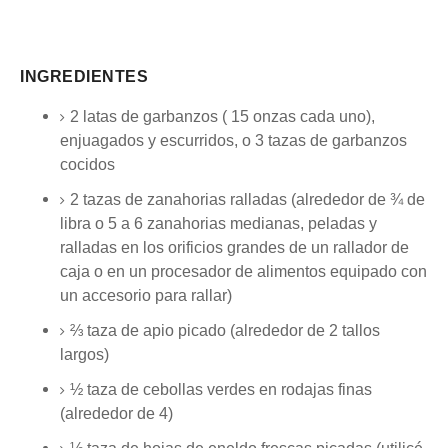
INGREDIENTES
2
latas de garbanzos (
15 onzas
cada uno),
enjuagados y escurridos, o 3 tazas de garbanzos
cocidos
2 tazas de
zanahorias ralladas (alrededor de ¾ de
libra o
5
a
6
zanahorias medianas, peladas y
ralladas en los orificios grandes de un rallador de
caja o en un procesador de alimentos equipado con
un accesorio para rallar)
⅔ taza
de apio picado (alrededor
de 2
tallos
largos)
½ taza
de cebollas verdes en rodajas finas
(alrededor de 4)