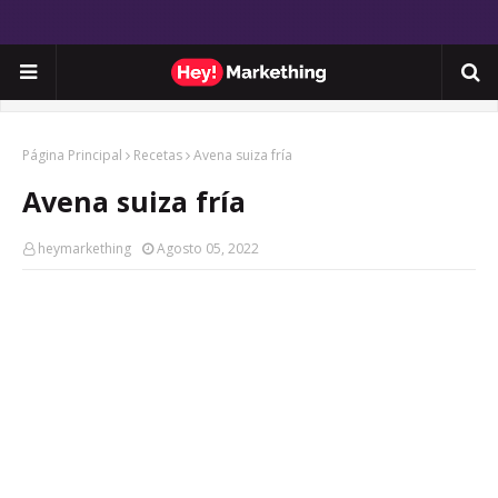
Página Principal
Recetas
Avena suiza fría
Avena suiza fría
heymarkething
Agosto 05, 2022