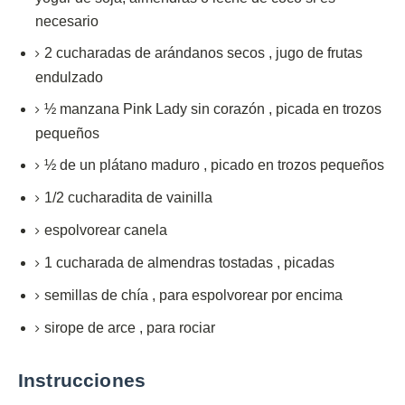
necesario
2
cucharadas
de arándanos secos
,
jugo de frutas
endulzado
½
manzana Pink Lady sin corazón
,
picada en trozos
pequeños
½
de un plátano maduro
,
picado en trozos pequeños
1/2
cucharadita de
vainilla
espolvorear canela
1
cucharada
de almendras tostadas
,
picadas
semillas de chía
,
para espolvorear por encima
sirope de arce
,
para rociar
Instrucciones