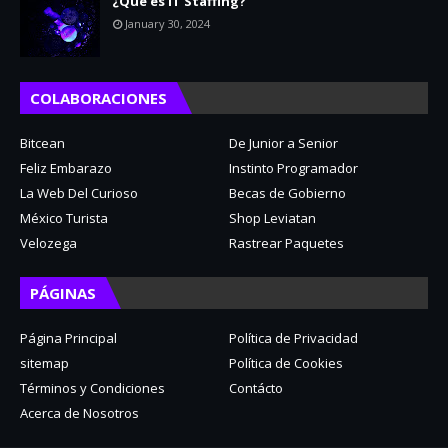
¿Qué es IT Staffing?
January 30, 2024
COLABORACIONES
Bitcean
De Junior a Senior
Feliz Embarazo
Instinto Programador
La Web Del Curioso
Becas de Gobierno
México Turista
Shop Leviatan
Velozega
Rastrear Paquetes
PÁGINAS
Página Principal
Política de Privacidad
sitemap
Política de Cookies
Términos y Condiciones
Contácto
Acerca de Nosotros