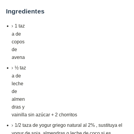
Ingredientes
1
taz
a
de
copos
de
avena
½
taz
a
de
leche
de
almen
dras y
vainilla sin azúcar + 2 chorritos
1/2
taza
de yogur griego natural al 2%
,
sustituya el
yogur de soja, almendras o leche de coco si es