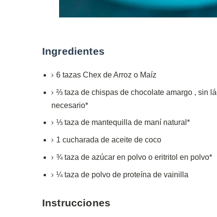
Ingredientes
6
tazas
Chex de Arroz o Maíz
⅔
taza
de chispas de chocolate amargo
,
sin l
necesario*
⅓
taza
de mantequilla de maní natural*
1
cucharada
de aceite de coco
¾
taza
de azúcar en polvo o eritritol en polvo*
¼
taza de
polvo de proteína de vainilla
Instrucciones