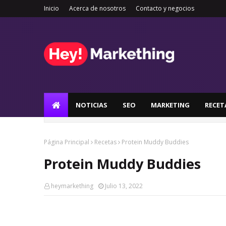
Inicio
Acerca de nosotros
Contacto y negocios
NOTICIAS
SEO
MARKETING
RECET
Página Principal
Recetas
Protein Muddy Buddies
Protein Muddy Buddies
heymarkething
Julio 13, 2022