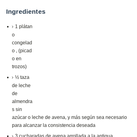
Ingredientes
1
plátan
o
congelad
o
,
(picad
o en
trozos)
½
taza
de leche
de
almendra
s sin
azúcar
o leche de
avena, y más según sea necesario
para alcanzar la consistencia deseada
3
cucharadas de
avena arrollada a la antigua