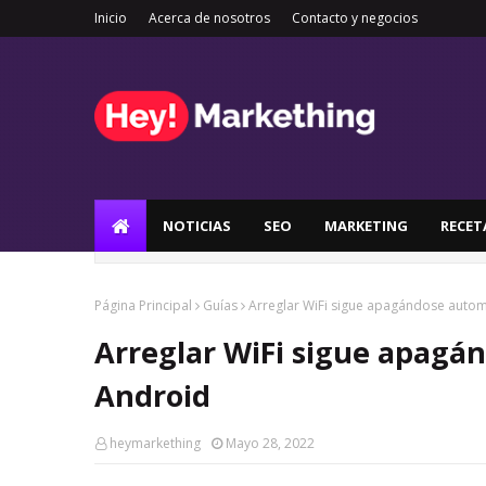
Inicio
Acerca de nosotros
Contacto y negocios
NOTICIAS
SEO
MARKETING
RECET
Página Principal
Guías
Arreglar WiFi sigue apagándose auto
Arreglar WiFi sigue apag
Android
heymarkething
Mayo 28, 2022