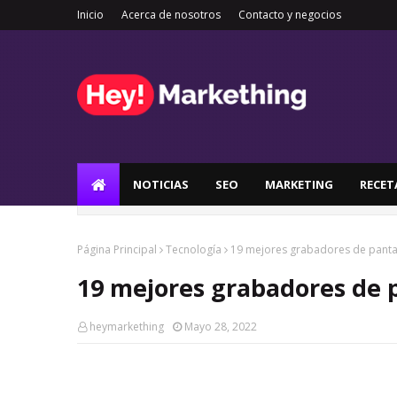
Inicio
Acerca de nosotros
Contacto y negocios
NOTICIAS
SEO
MARKETING
RECET
Página Principal
Tecnología
19 mejores grabadores de panta
19 mejores grabadores de 
heymarkething
Mayo 28, 2022