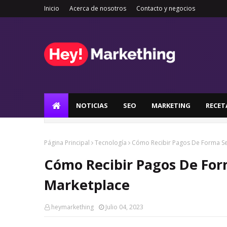
Inicio
Acerca de nosotros
Contacto y negocios
NOTICIAS
SEO
MARKETING
RECET
Página Principal
Tecnología
Cómo Recibir Pagos De Forma Se
Cómo Recibir Pagos De For
Marketplace
heymarkething
Julio 04, 2023