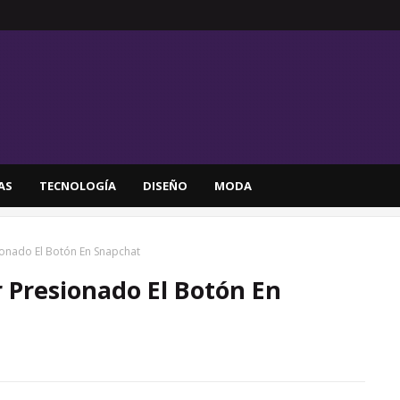
AS
TECNOLOGÍA
DISEÑO
MODA
onado El Botón En Snapchat
Presionado El Botón En