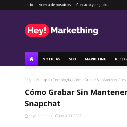
Inicio
Acerca de nosotros
Contacto y negocios
NOTICIAS
SEO
MARKETING
RECET
Página Principal
Tecnología
Cómo Grabar Sin Mantener Presi
Cómo Grabar Sin Mantener 
Snapchat
heymarkething
Junio 30, 2023