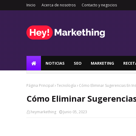
Inicio
Acerca de nosotros
Contacto y negocios
NOTICIAS
SEO
MARKETING
RECET
Página Principal
Tecnología
Cómo Eliminar Sugerencias En In
Cómo Eliminar Sugerencia
heymarkething
Junio 05, 2023