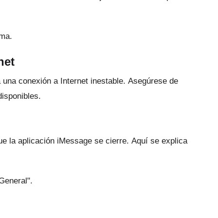
ema.
net
una conexión a Internet inestable.
Asegúrese de
disponibles.
ue la aplicación iMessage se cierre.
Aquí se explica
General".