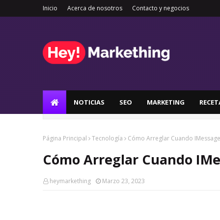
Inicio
Acerca de nosotros
Contacto y negocios
NOTICIAS
SEO
MARKETING
RECET
Página Principal
Tecnología
Cómo Arreglar Cuando IMessage
Cómo Arreglar Cuando IMe
heymarkething
Marzo 23, 2023