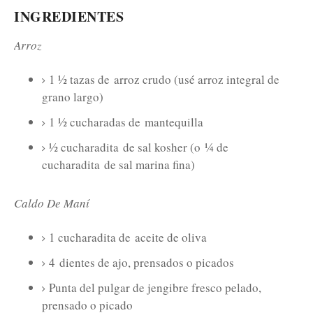
INGREDIENTES
Arroz
1 ½ tazas de
arroz crudo (usé arroz integral de
grano largo)
1 ½ cucharadas de
mantequilla
½ cucharadita
de sal kosher (o
¼ de
cucharadita
de sal marina fina)
Caldo De Maní
1 cucharadita de
aceite de oliva
4
dientes de ajo, prensados ​​o picados
Punta del pulgar de jengibre fresco pelado,
prensado o picado