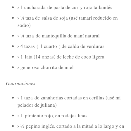
1 cucharada
de pasta de curry rojo tailandés
¼ taza de
salsa de soja (usé tamari reducido en
sodio)
¼ taza
de mantequilla de maní natural
4 tazas
(
1 cuarto
) de caldo de verduras
1
lata (14 onzas) de leche de coco ligera
generoso chorrito de miel
Guarnaciones
1 taza
de zanahorias cortadas en cerillas (usé mi
pelador de juliana)
1
pimiento rojo, en rodajas finas
½
pepino inglés, cortado a la mitad a lo largo y en