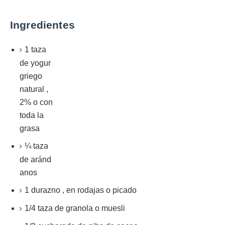
Ingredientes
1
taza
de
yogur
griego
natural
,
2% o con
toda la
grasa
¼
taza
de
aránd
anos
1
durazno
,
en rodajas o picado
1/4
taza de
granola o muesli