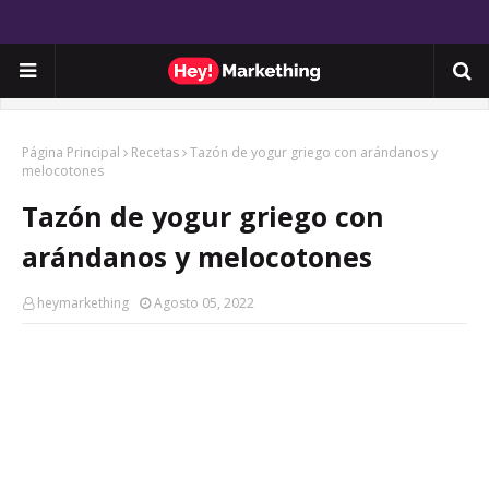
Página Principal
Recetas
Tazón de yogur griego con arándanos y
melocotones
Tazón de yogur griego con
arándanos y melocotones
heymarkething
Agosto 05, 2022