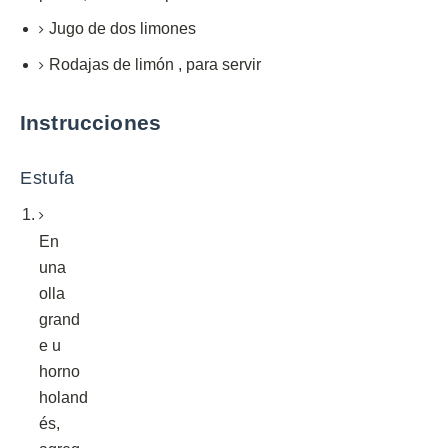
Jugo de dos limones
Rodajas de limón
,
para servir
Instrucciones
Estufa
En
una
olla
grand
e u
horno
holand
és,