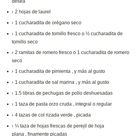
desea
2
hojas de laurel
1
cucharadita
de orégano seco
1
cucharadita
de
tomillo fresco
o ½ cucharadita de
tomillo seco
2
ramitas de romero fresco o 1 cucharadita de romero
seco
1
cucharadita de
pimienta
,
y más al gusto
1
cucharadita de
sal marina
,
y más al gusto
1.5
libras de
pechugas de pollo deshuesadas
1
taza de
pasta orzo cruda
,
integral o regular
4
tazas
de col rizada verde
,
picada
¼
taza
de hojas frescas de perejil de hoja
plana
,
finamente picadas