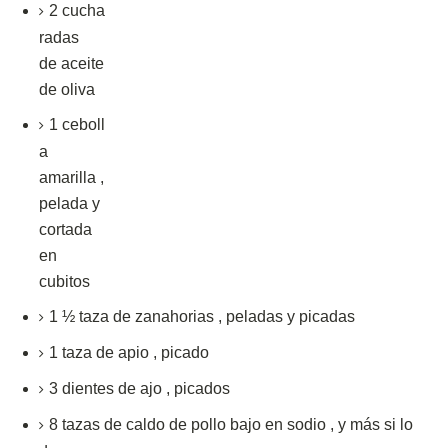
2
cucha
radas
de
aceite
de oliva
1
ceboll
a
amarilla
,
pelada y
cortada
en
cubitos
1 ½
taza de
zanahorias
,
peladas y picadas
1
taza de
apio
,
picado
3 dientes de
ajo
,
picados
8
tazas
de caldo de pollo bajo en sodio
,
y más si lo