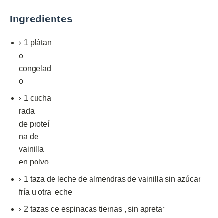
Ingredientes
1
plátan
o
congelad
o
1
cucha
rada
de
proteí
na de
vainilla
en polvo
1
taza
de leche de
almendras de vainilla sin azúcar
fría
u otra leche
2
tazas de
espinacas tiernas
,
sin apretar