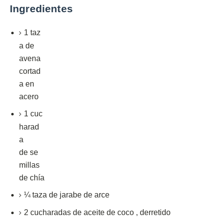
Ingredientes
1
taz
a
de
avena
cortad
a en
acero
1
cuc
harad
a
de
se
millas
de chía
¼
taza
de jarabe de arce
2
cucharadas
de aceite de coco
,
derretido