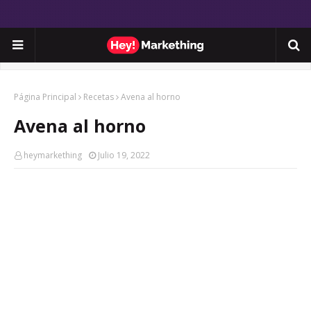
Página Principal
Recetas
Avena al horno
Avena al horno
heymarkething
Julio 19, 2022