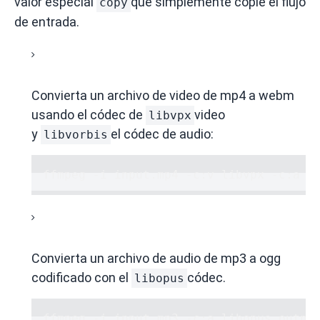
valor especial
que simplemente copie el flujo
copy
de entrada.
Convierta un archivo de video de mp4 a webm
usando el códec de
video
libvpx
y
el códec de audio:
libvorbis
ffmpeg -i input.mp4 -c:v libvpx -c:a l
Convierta un archivo de audio de mp3 a ogg
codificado con el
códec.
libopus
ffmpeg -i input.mp3 -c:a libopus outpu