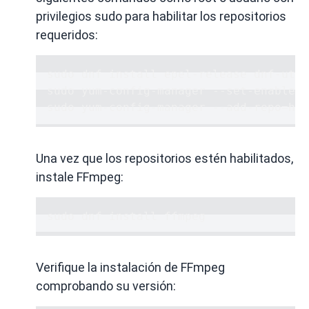
privilegios sudo
para habilitar los repositorios
requeridos:
sudo dnf install epel-release dnf-util
sudo yum-config-manager --set-enabled 
sudo yum-config-manager --add-repo=htt
Una vez que los repositorios estén habilitados,
instale FFmpeg:
sudo dnf install ffmpeg
Verifique la instalación de FFmpeg
comprobando su versión: