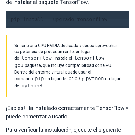
de instalar el paquete TensorFlow.
pip install --upgrade tensorflow
Si tiene una GPU NVIDIA dedicada y desea aprovechar
su potencia de procesamiento, en lugar
tensorflow
tensorflow-
de
, instale el
gpu
paquete, que incluye compatibilidad con GPU.
Dentro del entorno virtual, puede usar el
pip
pip3
python
comando
en lugar de
y
en lugar
python3
de
.
¡Eso es!
Ha instalado correctamente TensorFlow y
puede comenzar a usarlo.
Para verificar la instalación, ejecute el siguiente