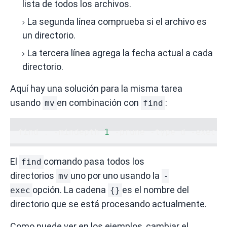
lista de todos los archivos.
La segunda línea comprueba si el archivo es
un directorio.
La tercera línea agrega la fecha actual a cada
directorio.
Aquí hay una solución para la misma tarea
usando
en combinación con
:
mv
find
find . -mindepth 
1
 -prune -type d -exec s
El
comando pasa todos los
find
directorios
uno por uno usando la
mv
-
opción.
La cadena
es el nombre del
exec
{}
directorio que se está procesando actualmente.
Como puede ver en los ejemplos, cambiar el