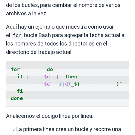
de los bucles, para cambiar el nombre de varios
archivos a la vez.
Aquí hay un ejemplo que muestra cómo usar
el
bucle Bash para agregar la
fecha
actual a
for
los nombres de todos los directorios en el
directorio de trabajo actual:
for
 d in *
;
do
if
[
 -d 
"
$d
"
]
;
then
    mv -- 
"
$d
"
"
${
d
}
_
$(
date +%Y%m%d
)
"
fi
done
Analicemos el código línea por línea:
La primera línea crea un bucle y recorre una