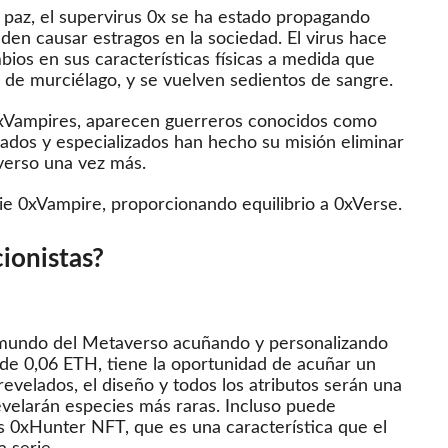
 paz, el supervirus 0x se ha estado propagando
den causar estragos en la sociedad.
El virus hace
ios en sus características físicas a medida que
s de murciélago, y se vuelven sedientos de sangre.
0xVampires, aparecen guerreros conocidos como
cados y especializados han hecho su misión eliminar
verso una vez más.
rie 0xVampire, proporcionando equilibrio a 0xVerse.
ionistas?
el mundo del Metaverso acuñando y personalizando
 de 0,06 ETH, tiene la oportunidad de acuñar un
evelados, el diseño y todos los atributos serán una
evelarán especies más raras.
Incluso puede
us 0xHunter NFT, que es una característica que el