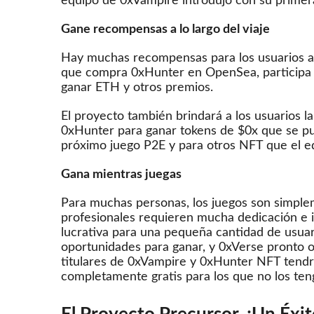
equipo de 0xVampire introdujo con su primera
Gane recompensas a lo largo del viaje
Hay muchas recompensas para los usuarios a l
que compra 0xHunter en OpenSea, participa e
ganar ETH y otros premios.
El proyecto también brindará a los usuarios 
0xHunter para ganar tokens de $0x que se pu
próximo juego P2E y para otros NFT que el e
Gana mientras juegas
Para muchas personas, los juegos son simple
profesionales requieren mucha dedicación e in
lucrativa para una pequeña cantidad de usua
oportunidades para ganar, y 0xVerse pronto o
titulares de 0xVampire y 0xHunter NFT tendr
completamente gratis para los que no los ten