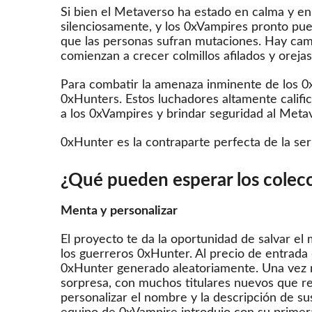
Si bien el Metaverso ha estado en calma y en
silenciosamente, y los 0xVampires pronto pue
que las personas sufran mutaciones.
Hay camb
comienzan a crecer colmillos afilados y oreja
Para combatir la amenaza inminente de los 
0xHunters.
Estos luchadores altamente califi
a los 0xVampires y brindar seguridad al Meta
0xHunter es la contraparte perfecta de la se
¿Qué pueden esperar los colecc
Menta y personalizar
El proyecto te da la oportunidad de salvar 
los guerreros 0xHunter.
Al precio de entrada
0xHunter generado aleatoriamente.
Una vez r
sorpresa, con muchos titulares nuevos que r
personalizar el nombre y la descripción de s