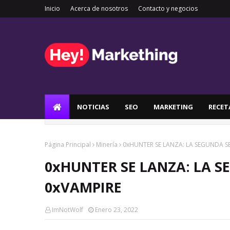
Inicio
Acerca de nosotros
Contacto y negocios
NOTICIAS
SEO
MARKETING
RECET
Página Principal
Minería
0xHUNTER SE LANZA: LA SEGUNDA SE
0xHUNTER SE LANZA: LA S
0xVAMPIRE
ImNotWolf
Enero 23, 2022