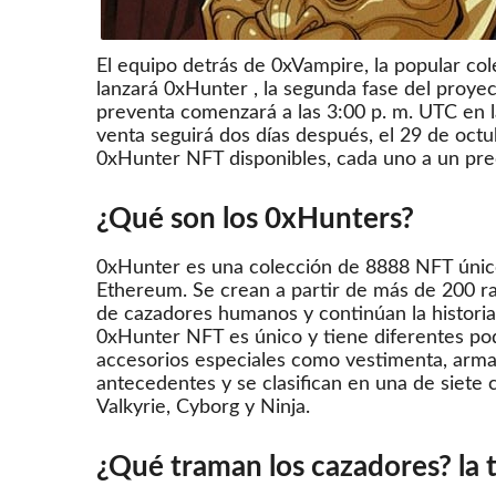
El equipo detrás de 0xVampire, la popular c
lanzará
0xHunter
, la segunda fase del proye
preventa comenzará a las 3:00 p. m. UTC en l
venta seguirá dos días después, el 29 de octu
0xHunter NFT disponibles, cada uno a un pr
¿Qué son los 0xHunters?
0xHunter es una colección de 8888 NFT únic
Ethereum.
Se crean a partir de más de 200 r
de cazadores humanos y continúan la historia
0xHunter NFT es único y tiene diferentes po
accesorios especiales como vestimenta, arm
antecedentes y se clasifican en una de siete 
Valkyrie, Cyborg y Ninja.
¿Qué traman los cazadores?
la 