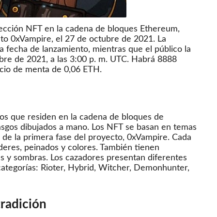
olección NFT en la cadena de bloques Ethereum,
cto 0xVampire, el 27 de octubre de 2021. La
a fecha de lanzamiento, mientras que el público la
bre de 2021, a las 3:00 p. m. UTC.
Habrá 8888
ecio de menta de 0,06 ETH.
os que residen en la cadena de bloques de
asgos dibujados a mano.
Los NFT se basan en temas
 de la primera fase del proyecto, 0xVampire.
Cada
deres, peinados y colores.
También tienen
as y sombras.
Los cazadores presentan diferentes
categorías: Rioter, Hybrid, Witcher, Demonhunter,
tradición