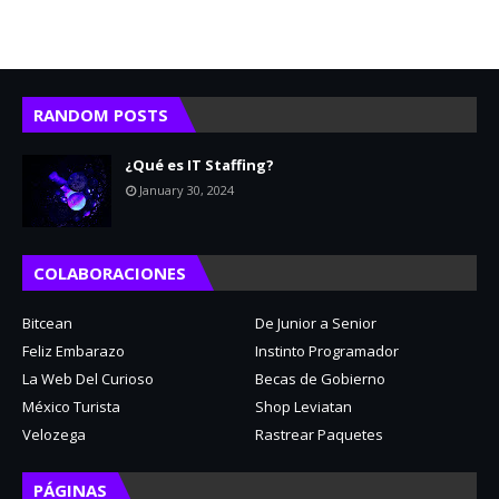
RANDOM POSTS
¿Qué es IT Staffing?
January 30, 2024
COLABORACIONES
Bitcean
De Junior a Senior
Feliz Embarazo
Instinto Programador
La Web Del Curioso
Becas de Gobierno
México Turista
Shop Leviatan
Velozega
Rastrear Paquetes
PÁGINAS