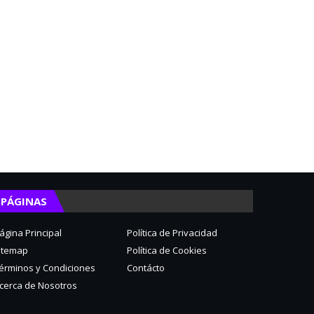
PÁGINAS
ágina Principal
Política de Privacidad
itemap
Política de Cookies
érminos y Condiciones
Contácto
cerca de Nosotros