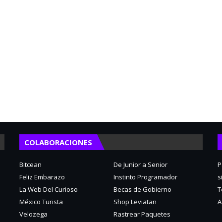
COLABORACIONES
Bitcean
De Junior a Senior
P
Feliz Embarazo
Instinto Programador
s
La Web Del Curioso
Becas de Gobierno
T
México Turista
Shop Leviatan
A
Velozega
Rastrear Paquetes